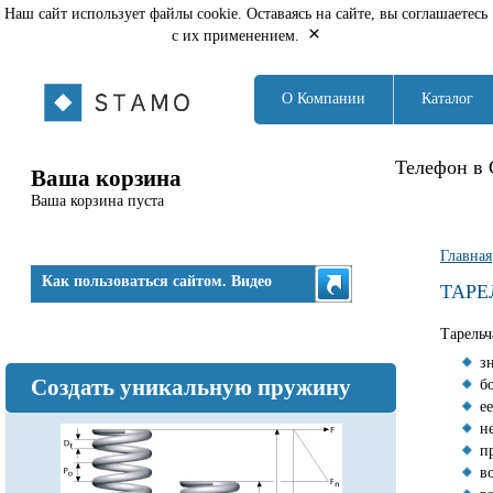
Наш сайт использует файлы cookie. Оставаясь на сайте, вы соглашаетесь
×
с их применением.
О Компании
Каталог
Телефон в 
Ваша корзина
Ваша корзина пуста
Вы з
Главная
Как пользоваться сайтом. Видео
ТАРЕ
Тарельч
з
Создать уникальную пружину
б
е
н
п
в