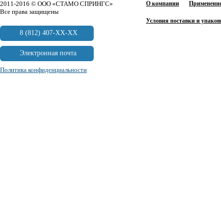
2011-2016 © ООО «СТАМО СПРИНГС»
О компании
Применение
Все права защищены
Условия поставки и упаков
8 (812) 407-XX-XX
Электронная почта
Политика конфиденциальности