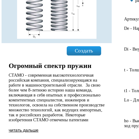
р
Артику
De - Н
Di - Вн
Создать
Огромный спектр пружин
t - Тол
СТАМО - современная высокотехнологичная
российская компания, специализирующаяся на
работе в машиностроительной отрасли. За свою
более чем 8-летнюю историю наша команда,
t1 - То
включающая в себя опытных и профессионально
компетентных специалистов, инженеров и
Lo - Дл
технологов, освоила на собственном производстве
множество технологий, как ведущих импортных,
так и российских разработок. Некоторые
изобретения СТАМО отмечены патентами
ho - Вы
ход пр
читать дальше