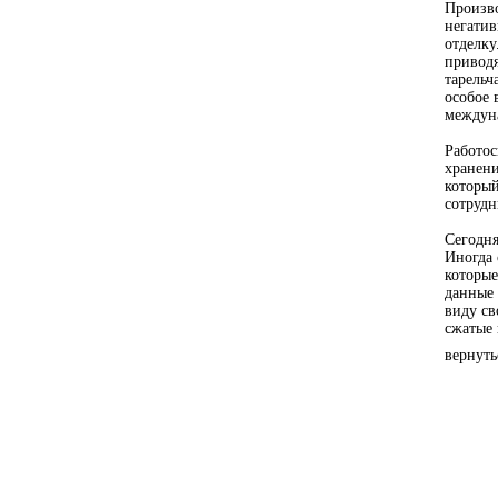
Произво
негатив
отделку
приводя
тарельч
особое 
междуна
Работос
хранени
который
сотрудн
Сегодня
Иногда 
которые
данные 
виду св
сжатые 
вернуть