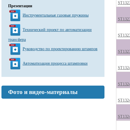
ST132
Презентации
Инструментальные газовые пружины
ST132
Технический проект по автоматизации
ST132
трансфера
Руководство по проектированию штампов
ST132
Автоматизация процесса штамповки
ST132
ST132
Фото и видео-материалы
ST132
ST132