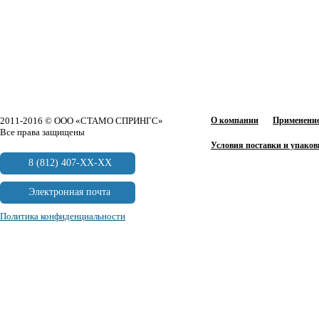
2011-2016 © ООО «СТАМО СПРИНГС»
О компании
Применение
Все права защищены
Условия поставки и упаков
8 (812) 407-XX-XX
Электронная почта
Политика конфиденциальности