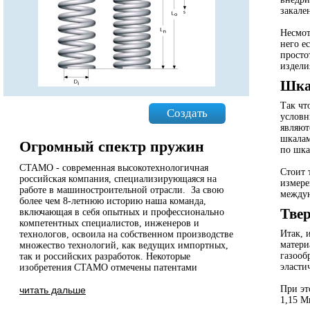
закале
Несмот
него е
просто
издели
Шка
Так чт
Создать
условн
являют
шкалам
Огромный спектр пружин
по шка
СТАМО - современная высокотехнологичная
Стоит 
российская компания, специализирующаяся на
измере
работе в машиностроительной отрасли. За свою
междун
более чем 8-летнюю историю наша команда,
Твер
включающая в себя опытных и профессионально
компетентных специалистов, инженеров и
Итак, 
технологов, освоила на собственном производстве
матери
множество технологий, как ведущих импортных,
газооб
так и российских разработок. Некоторые
эласти
изобретения СТАМО отмечены патентами
При эт
читать дальше
1,15 М