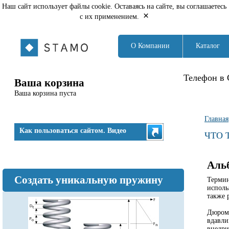
Наш сайт использует файлы cookie. Оставаясь на сайте, вы соглашаетесь
×
с их применением.
О Компании
Каталог
Телефон в 
Ваша корзина
Ваша корзина пуста
Вы з
Главная
Как пользоваться сайтом. Видео
ЧТО 
Аль
Создать уникальную пружину
Термин
исполь
также 
Дюроме
вдавли
внедри