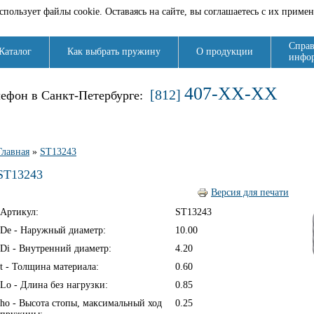
спользует файлы cookie. Оставаясь на сайте, вы соглашаетесь с их приме
Справ
Каталог
Как выбрать пружину
О продукции
инфо
407-XX-XX
[812]
лефон в Санкт-Петербурге:
Вы здесь
Главная
»
ST13243
ST13243
Версия для печати
Артикул:
ST13243
De - Наружный диаметр:
10.00
Di - Внутренний диаметр:
4.20
t - Толщина материала:
0.60
Lo - Длина без нагрузки:
0.85
ho - Высота стопы, максимальный ход
0.25