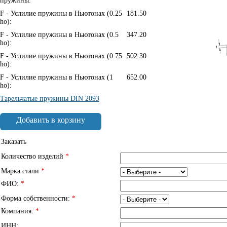
пружины:
F - Услилие пружины в Ньютонах (0.25
181.50
ho):
F - Услилие пружины в Ньютонах (0.5
347.20
ho):
F - Услилие пружины в Ньютонах (0.75
502.30
ho):
F - Услилие пружины в Ньютонах (1
652.00
ho):
Тарельчатые пружины DIN 2093
Добавить в корзину
Заказать
Количество изделий
*
Марка стали
*
ФИО:
*
Форма собственности:
*
Компания:
*
ИНН: