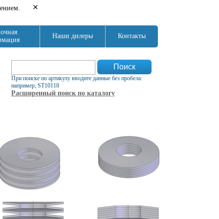
×
нением.
очная
Наши дилеры
Контакты
рмация
Форма поиска
Поиск
При поиске по артикулу вводите данные без пробела:
например, ST10118
Расширенный поиск по каталогу