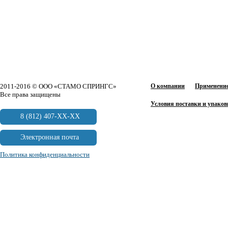
2011-2016 © ООО «СТАМО СПРИНГС»
О компании
Применение
Все права защищены
Условия поставки и упаков
8 (812) 407-XX-XX
Электронная почта
Политика конфиденциальности