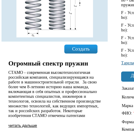
ho - В
пружи
F - Ус
ho):
F - Ус
ho):
F - Ус
ho):
Создать
F - Ус
ho):
Огромный спектр пружин
Тарель
СТАМО - современная высокотехнологичная
Д
российская компания, специализирующаяся на
работе в машиностроительной отрасли. За свою
более чем 8-летнюю историю наша команда,
Заказа
включающая в себя опытных и профессионально
компетентных специалистов, инженеров и
Колич
технологов, освоила на собственном производстве
Марка
множество технологий, как ведущих импортных,
так и российских разработок. Некоторые
ФИО:
изобретения СТАМО отмечены патентами
Форма
читать дальше
Компа