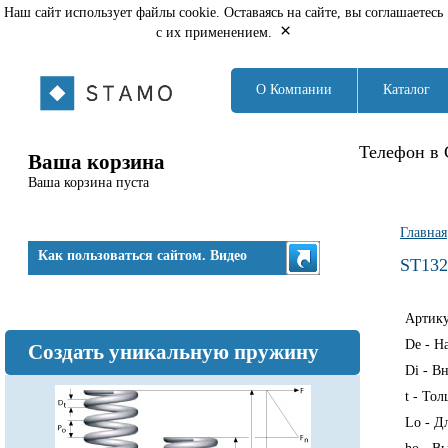
Наш сайт использует файлы cookie. Оставаясь на сайте, вы соглашаетесь
×
с их применением.
О Компании
Каталог
Телефон в 
Ваша корзина
Ваша корзина пуста
Вы з
Главная
Как пользоваться сайтом. Видео
ST132
Артик
De - Н
Создать уникальную пружину
Di - В
t - То
Lo - Д