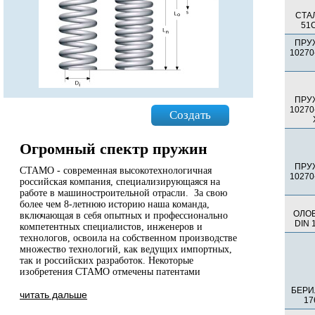
СТА
51C
ПРУ
10270-
ПРУ
10270-
Создать
Огромный спектр пружин
ПРУ
СТАМО - современная высокотехнологичная
10270-
российская компания, специализирующаяся на
работе в машиностроительной отрасли. За свою
более чем 8-летнюю историю наша команда,
ОЛО
включающая в себя опытных и профессионально
DIN 
компетентных специалистов, инженеров и
технологов, освоила на собственном производстве
множество технологий, как ведущих импортных,
так и российских разработок. Некоторые
изобретения СТАМО отмечены патентами
БЕРИ
читать дальше
17