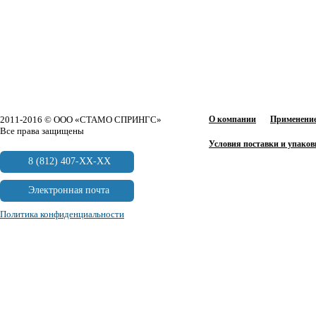
2011-2016 © ООО «СТАМО СПРИНГС»
О компании
Применение
Все права защищены
Условия поставки и упаков
8 (812) 407-XX-XX
Электронная почта
Политика конфиденциальности