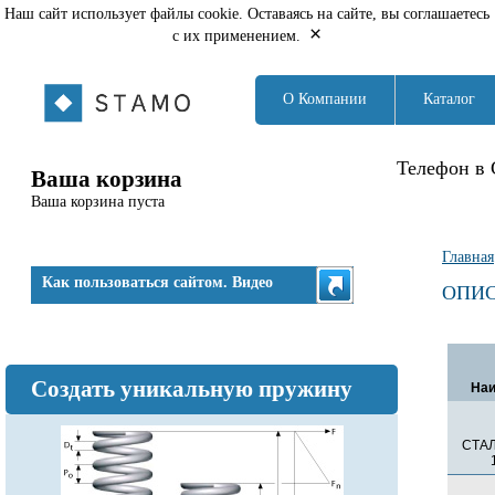
Наш сайт использует файлы cookie. Оставаясь на сайте, вы соглашаетесь
×
с их применением.
О Компании
Каталог
Телефон в 
Ваша корзина
Ваша корзина пуста
Вы з
Главная
Как пользоваться сайтом. Видео
ОПИС
Создать уникальную пружину
Наи
СТА