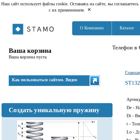
Наш сайт использует файлы cookie. Оставаясь на сайте, вы соглашаетесь
×
с их применением.
О Компании
Каталог
Телефон в 
Ваша корзина
Ваша корзина пуста
Вы з
Главная
Как пользоваться сайтом. Видео
ST132
Артик
De - Н
Создать уникальную пружину
Di - В
t - То
Lo - Д