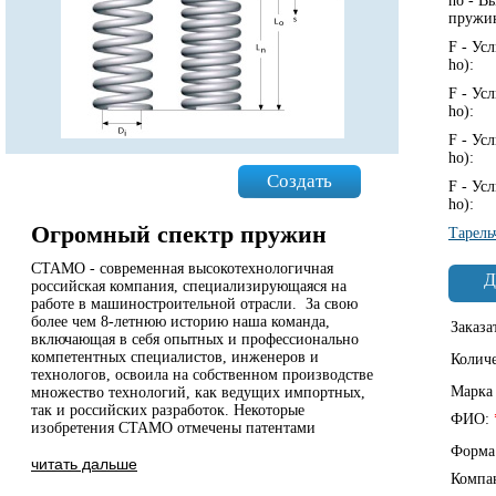
ho - В
пружи
F - Ус
ho):
F - Ус
ho):
F - Ус
ho):
Создать
F - Ус
ho):
Огромный спектр пружин
Тарель
СТАМО - современная высокотехнологичная
Д
российская компания, специализирующаяся на
работе в машиностроительной отрасли. За свою
более чем 8-летнюю историю наша команда,
Заказа
включающая в себя опытных и профессионально
компетентных специалистов, инженеров и
Колич
технологов, освоила на собственном производстве
Марка
множество технологий, как ведущих импортных,
так и российских разработок. Некоторые
ФИО:
изобретения СТАМО отмечены патентами
Форма
читать дальше
Компа