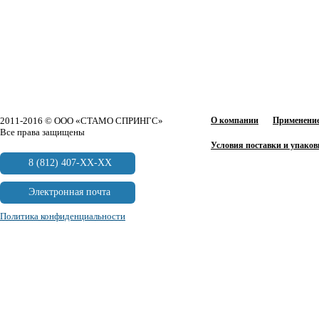
2011-2016 © ООО «СТАМО СПРИНГС»
О компании
Применение
Все права защищены
Условия поставки и упаков
8 (812) 407-XX-XX
Электронная почта
Политика конфиденциальности