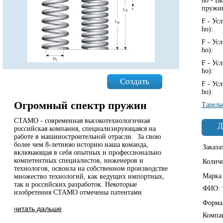
ho - В
пружи
F - Ус
ho):
F - Ус
ho):
F - Ус
ho):
Создать
F - Ус
ho):
Огромный спектр пружин
Тарель
СТАМО - современная высокотехнологичная
Д
российская компания, специализирующаяся на
работе в машиностроительной отрасли. За свою
более чем 8-летнюю историю наша команда,
Заказа
включающая в себя опытных и профессионально
компетентных специалистов, инженеров и
Колич
технологов, освоила на собственном производстве
Марка
множество технологий, как ведущих импортных,
так и российских разработок. Некоторые
ФИО:
изобретения СТАМО отмечены патентами
Форма
читать дальше
Компа