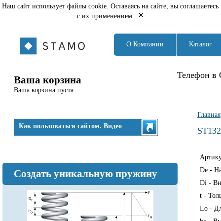
Наш сайт использует файлы cookie. Оставаясь на сайте, вы соглашаетесь
×
с их применением.
О Компании
Каталог
Телефон в 
Ваша корзина
Ваша корзина пуста
Вы з
Главная
Как пользоваться сайтом. Видео
ST132
Артик
De - Н
Создать уникальную пружину
Di - В
t - То
Lo - Д