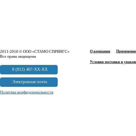
2011-2016 © ООО «СТАМО СПРИНГС»
О компании
Применение
Все права защищены
Условия поставки и упаков
8 (812) 407-XX-XX
Электронная почта
Политика конфиденциальности