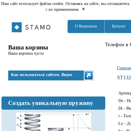
Наш сайт использует файлы cookie. Оставаясь на сайте, вы соглашаетесь
×
с их применением.
О Компании
Каталог
Телефон в 
Ваша корзина
Ваша корзина пуста
Вы з
Главная
Как пользоваться сайтом. Видео
ST132
Артик
De - Н
Создать уникальную пружину
Di - В
t - То
Lo - Д