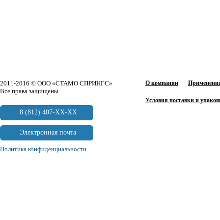
2011-2016 © ООО «СТАМО СПРИНГС»
О компании
Применение
Все права защищены
Условия поставки и упаков
8 (812) 407-XX-XX
Электронная почта
Политика конфиденциальности