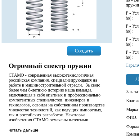
ho - В
пружи
F - Ус
ho):
F - Ус
ho):
F - Ус
ho):
Создать
F - Ус
ho):
Огромный спектр пружин
Тарель
СТАМО - современная высокотехнологичная
Д
российская компания, специализирующаяся на
работе в машиностроительной отрасли. За свою
более чем 8-летнюю историю наша команда,
Заказа
включающая в себя опытных и профессионально
компетентных специалистов, инженеров и
Колич
технологов, освоила на собственном производстве
Марка
множество технологий, как ведущих импортных,
так и российских разработок. Некоторые
ФИО:
изобретения СТАМО отмечены патентами
Форма
читать дальше
Компа