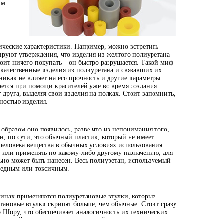
им
нические характеристики. Например, можно встретить
ируют утверждения, что изделия из желтого полиуретана
тоит ничего покупать – он быстро разрушается. Такой миф
качественные изделия из полиуретана и связавших их
никак не влияет на его прочность и другие параметры.
яется при помощи красителей уже во время создания
 друга, выделяя свои изделия на полках. Стоит запомнить,
чностью изделия.
образом оно появилось, разве что из непонимания того,
, по сути, это обычный пластик, который не имеет
человека вещества в обычных условиях использования.
ус или применять по какому-либо другому назначению, для
льно может быть нанесен. Весь полиуретан, используемый
вредным или токсичным.
шинах применяются полиуретановые втулки, которые
тановые втулки скрипят больше, чем обычные. Стоит сразу
по Шору, что обеспечивает аналогичность их технических