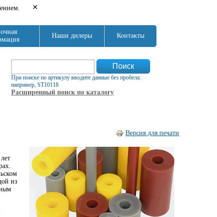
×
нением.
очная
Наши дилеры
Контакты
рмация
Форма поиска
Поиск
При поиске по артикулу вводите данные без пробела:
например, ST10118
Расширенный поиск по каталогу
Версия для печати
 лет
рах.
льском
дой из
ьным
-