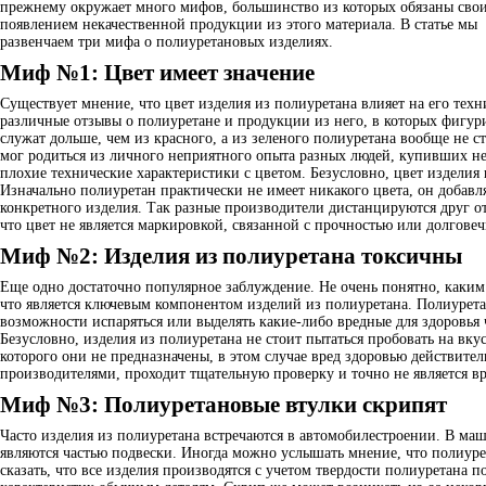
прежнему окружает много мифов, большинство из которых обязаны сво
появлением некачественной продукции из этого материала. В статье мы
развенчаем три мифа о полиуретановых изделиях.
Миф №1: Цвет имеет значение
Существует мнение, что цвет изделия из полиуретана влияет на его тех
различные отзывы о полиуретане и продукции из него, в которых фигур
служат дольше, чем из красного, а из зеленого полиуретана вообще не с
мог родиться из личного неприятного опыта разных людей, купивших не
плохие технические характеристики с цветом. Безусловно, цвет изделия 
Изначально полиуретан практически не имеет никакого цвета, он добавл
конкретного изделия. Так разные производители дистанцируются друг от
что цвет не является маркировкой, связанной с прочностью или долгове
Миф №2: Изделия из полиуретана токсичны
Еще одно достаточно популярное заблуждение. Не очень понятно, каким 
что является ключевым компонентом изделий из полиуретана. Полиуретан
возможности испаряться или выделять какие-либо вредные для здоровья 
Безусловно, изделия из полиуретана не стоит пытаться пробовать на вк
которого они не предназначены, в этом случае вред здоровью действите
производителями, проходит тщательную проверку и точно не является 
Миф №3: Полиуретановые втулки скрипят
Часто изделия из полиуретана встречаются в автомобилестроении. В ма
являются частью подвески. Иногда можно услышать мнение, что полиуре
сказать, что все изделия производятся с учетом твердости полиуретана 