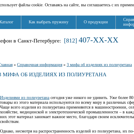
спользует файлы cookie. Оставаясь на сайте, вы соглашаетесь с их приме
Справ
Каталог
Как выбрать пружину
О продукции
инфо
407-XX-XX
[812]
лефон в Санкт-Петербурге:
Вы здесь
Главная
»
Справочная информация
»
3 мифа об изделиях из полиуретана
3 МИФА ОБ ИЗДЕЛИЯХ ИЗ ПОЛИУРЕТАНА
Изделиями из полиуретана
сегодня уже никого не удивить. Уже более 80
товары из этого материала используются по всему миру в различных сфе
Чаще всего изделия из полиуретана применяются в машиностроении, се
хозяйстве, медицинской и электротехнической промышленности – в каж
них этот материал занимает важное место, благодаря своим исключител
свойствам.
Однако, несмотря на распространенность изделий из полиуретана, их по