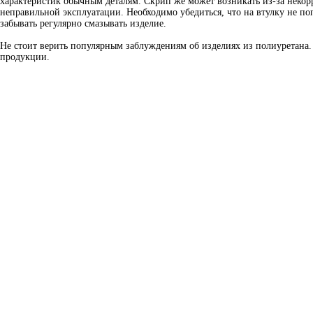
характеристик обычным деталям. Скрип же может возникать из-за некор
неправильной эксплуатации. Необходимо убедиться, что на втулку не поп
забывать регулярно смазывать изделие.
Не стоит верить популярным заблуждениям об изделиях из полиуретана.
продукции.