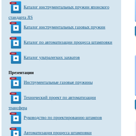
Каталог инструментальных пружин японского
стандарта JIS
Каталог инструментальных газовых пружин
Каталог по автоматизации процесса штамповки
Каталог ультралегких захватов
Презентации
Инструментальные газовые пружины
Технический проект по автоматизации
трансфера
Руководство по проектированию штампов
Автоматизация процесса штамповки