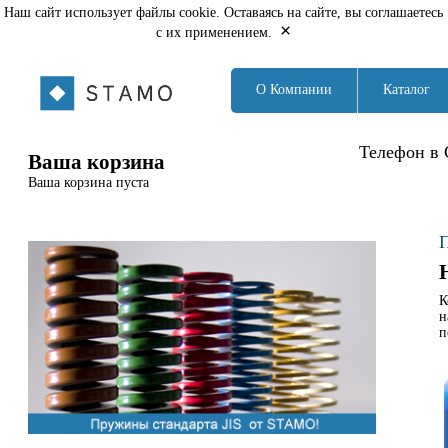
Наш сайт использует файлы cookie. Оставаясь на сайте, вы соглашаетесь
×
с их применением.
О Компании
Каталог
Телефон в 
Ваша корзина
Ваша корзина пуста
К
н
п