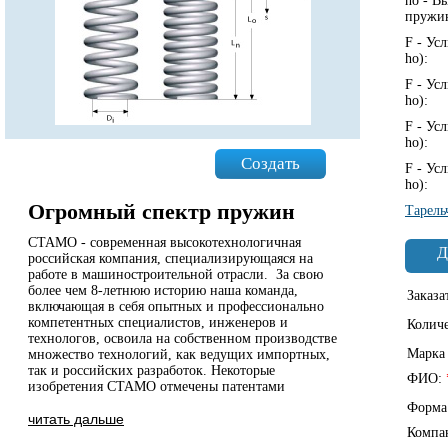
ho - В
пружи
F - Ус
ho):
F - Ус
ho):
F - Ус
ho):
Создать
F - Ус
ho):
Огромный спектр пружин
Тарель
СТАМО - современная высокотехнологичная
Д
российская компания, специализирующаяся на
работе в машиностроительной отрасли. За свою
более чем 8-летнюю историю наша команда,
Заказа
включающая в себя опытных и профессионально
компетентных специалистов, инженеров и
Колич
технологов, освоила на собственном производстве
Марка
множество технологий, как ведущих импортных,
так и российских разработок. Некоторые
ФИО:
изобретения СТАМО отмечены патентами
Форма
читать дальше
Компа