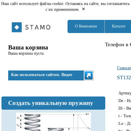
Наш сайт использует файлы cookie. Оставаясь на сайте, вы соглашаетесь
×
с их применением.
О Компании
Каталог
Телефон в 
Ваша корзина
Ваша корзина пуста
Вы з
Главная
Как пользоваться сайтом. Видео
ST132
Артик
De - Н
Создать уникальную пружину
Di - В
t - То
Lo - Д