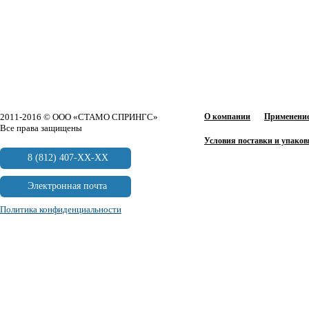
2011-2016 © ООО «СТАМО СПРИНГС»
О компании
Применение
Все права защищены
Условия поставки и упаков
8 (812) 407-XX-XX
Электронная почта
Политика конфиденциальности