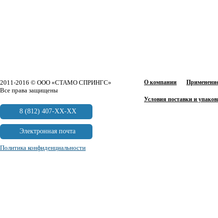
2011-2016 © ООО «СТАМО СПРИНГС»
О компании
Применение
Все права защищены
Условия поставки и упаков
8 (812) 407-XX-XX
Электронная почта
Политика конфиденциальности