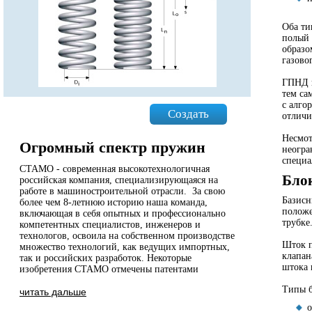
Оба т
полый 
образо
газово
ГПНД в
тем са
с алго
Создать
отличи
Несмот
Огромный спектр пружин
неогра
специа
СТАМО - современная высокотехнологичная
Бло
российская компания, специализирующаяся на
работе в машиностроительной отрасли. За свою
Базисн
более чем 8-летнюю историю наша команда,
положе
включающая в себя опытных и профессионально
трубке
компетентных специалистов, инженеров и
технологов, освоила на собственном производстве
Шток п
множество технологий, как ведущих импортных,
клапан
так и российских разработок. Некоторые
штока 
изобретения СТАМО отмечены патентами
Типы б
читать дальше
о