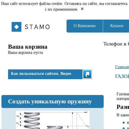
Наш сайт использует файлы cookie. Оставаясь на сайте, вы соглашаетесь
×
с их применением.
О Компании
Каталог
Телефон в 
Ваша корзина
Ваша корзина пуста
Вы з
Главная
Как пользоваться сайтом. Видео
ГАЗО
Газова
напорн
Создать уникальную пружину
Раз
В зави
в
н