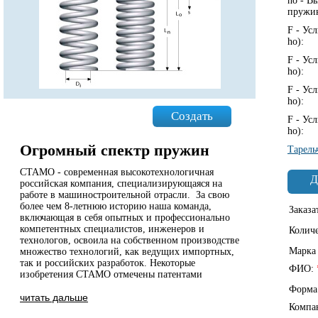
ho - В
пружи
F - Ус
ho):
F - Ус
ho):
F - Ус
ho):
Создать
F - Ус
ho):
Огромный спектр пружин
Тарель
СТАМО - современная высокотехнологичная
Д
российская компания, специализирующаяся на
работе в машиностроительной отрасли. За свою
более чем 8-летнюю историю наша команда,
Заказа
включающая в себя опытных и профессионально
компетентных специалистов, инженеров и
Колич
технологов, освоила на собственном производстве
Марка
множество технологий, как ведущих импортных,
так и российских разработок. Некоторые
ФИО:
изобретения СТАМО отмечены патентами
Форма
читать дальше
Компа