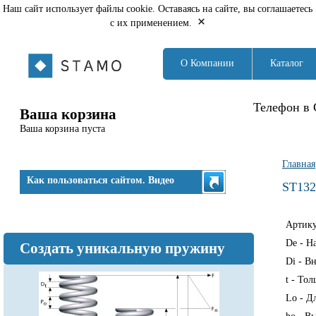
Наш сайт использует файлы cookie. Оставаясь на сайте, вы соглашаетесь
×
с их применением.
О Компании
Каталог
Телефон в 
Ваша корзина
Ваша корзина пуста
Вы з
Главная
Как пользоваться сайтом. Видео
ST132
Артик
De - Н
Создать уникальную пружину
Di - В
t - То
Lo - Д