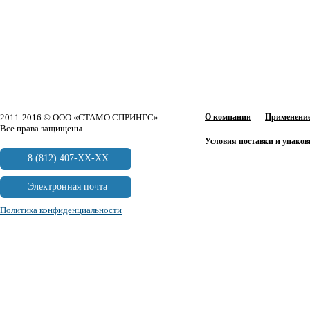
2011-2016 © ООО «СТАМО СПРИНГС»
О компании
Применение
Все права защищены
Условия поставки и упаков
8 (812) 407-XX-XX
Электронная почта
Политика конфиденциальности