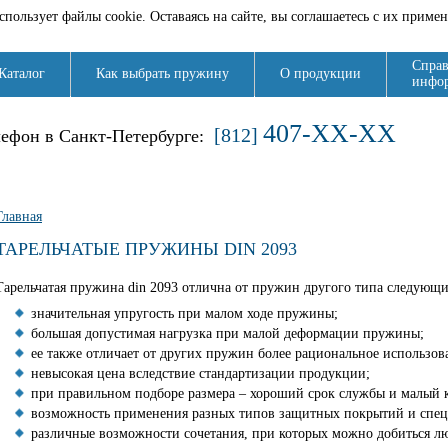
спользует файлы cookie. Оставаясь на сайте, вы соглашаетесь с их приме
Справ
Каталог
Как выбрать пружину
О продукции
инфо
407-XX-XX
[812]
лефон в Санкт-Петербурге:
Вы здесь
Главная
ТАРЕЛЬЧАТЫЕ ПРУЖИНЫ DIN 2093
Тарельчатая пружина din 2093 отлична от пружин другого типа следующ
значительная упругость при малом ходе пружины;
большая допустимая нагрузка при малой деформации пружины;
ее также отличает от других пружин более рациональное использов
невысокая цена вследствие стандартизации продукции;
при правильном подборе размера – хороший срок службы и малый 
возможность применения разных типов защитных покрытий и спец
различные возможности сочетания, при которых можно добиться л