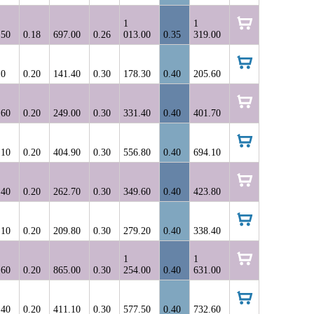
корзину
1
1
.50
0.18
697.00
0.26
013.00
0.35
319.00
в
корзину
10
0.20
141.40
0.30
178.30
0.40
205.60
в
корзину
.60
0.20
249.00
0.30
331.40
0.40
401.70
в
корзину
.10
0.20
404.90
0.30
556.80
0.40
694.10
в
корзину
.40
0.20
262.70
0.30
349.60
0.40
423.80
в
корзину
.10
0.20
209.80
0.30
279.20
0.40
338.40
в
корзину
1
1
.60
0.20
865.00
0.30
254.00
0.40
631.00
в
корзину
.40
0.20
411.10
0.30
577.50
0.40
732.60
в