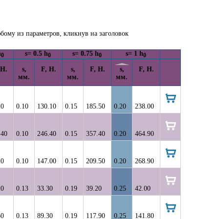
бому из параметров, кликнув на заголовок
h
s= 0.5 h
s= 0.75 h
s= 1 h
0
0
0
0
 Н.
s,
F, Н.
s,
F, Н.
s,
F, Н.
мм.
мм.
мм.
20
0.10
130.10
0.15
185.50
0.20
238.00
в
корзину
.40
0.10
246.40
0.15
357.40
0.20
464.90
в
корзину
20
0.10
147.00
0.15
209.50
0.20
268.90
в
корзину
20
0.13
33.30
0.19
39.20
0.25
42.00
в
корзину
60
0.13
89.30
0.19
117.90
0.25
141.80
в