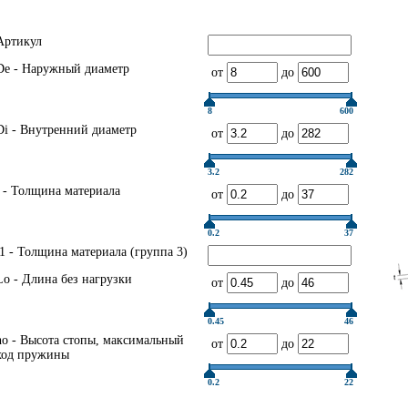
Артикул
De - Наружный диаметр
от
до
8
600
Di - Внутренний диаметр
от
до
3.2
282
t - Толщина материала
от
до
0.2
37
t1 - Толщина материала (группа 3)
Lo - Длина без нагрузки
от
до
0.45
46
ho - Высота стопы, максимальный
от
до
ход пружины
0.2
22