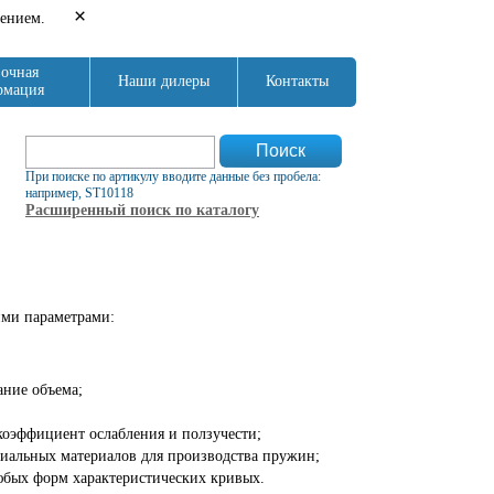
×
нением.
очная
Наши дилеры
Контакты
рмация
Форма поиска
Поиск
При поиске по артикулу вводите данные без пробела:
например, ST10118
Расширенный поиск по каталогу
ими параметрами:
ание объема;
коэффициент ослабления и ползучести;
иальных материалов для производства пружин;
юбых форм характеристических кривых.