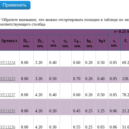
* Обратите внимание, что можно отсортировать позиции в таблице по лю
соответствующего столбца
s= 0.25 
Артикул
D
,
D
,
t,
t
,
L
,
h
,
h
/t
s,
F,
e
i
1
0
0
0
мм.
мм.
мм.
мм.
мм.
мм.
мм.
ST13234
8.00
3.20
0.40
0.60
0.20
0.50
0.05
69.
ST13233
8.00
3.20
0.50
0.70
0.20
0.40
0.05
128
ST13237
8.00
4.20
0.40
0.60
0.20
0.50
0.05
78.
ST13235
8.00
4.20
0.20
0.45
0.25
1.25
0.06
21.
ST13236
8.00
4.20
0.30
0.55
0.25
0.83
0.06
51.