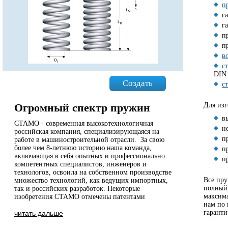
п
г
г
п
п
в
с
DIN
Создать
с
Огромный спектр пружин
Для изг
в
СТАМО - современная высокотехнологичная
н
российская компания, специализирующаяся на
п
работе в машиностроительной отрасли. За свою
более чем 8-летнюю историю наша команда,
п
включающая в себя опытных и профессионально
п
компетентных специалистов, инженеров и
технологов, освоила на собственном производстве
Все пр
множество технологий, как ведущих импортных,
полный 
так и российских разработок. Некоторые
максима
изобретения СТАМО отмечены патентами
нам по 
гаранти
читать дальше