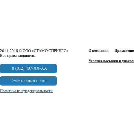
2011-2016 © ООО «СТАМО СПРИНГС»
О компании
Применение
Все права защищены
Условия поставки и упаков
8 (812) 407-XX-XX
Электронная почта
Политика конфиденциальности