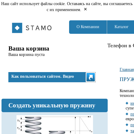
Наш сайт использует файлы cookie. Оставаясь на сайте, вы соглашаетесь
×
с их применением.
О Компании
Каталог
Телефон в 
Ваша корзина
Ваша корзина пуста
Вы з
Главная
Как пользоваться сайтом. Видео
ПРУЖ
Компан
техноло
и
Создать уникальную пружину
супе
п
евро
п
т