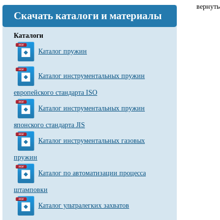
вернуть
Скачать каталоги и материалы
Каталоги
Каталог пружин
Каталог инструментальных пружин
европейского стандарта ISO
Каталог инструментальных пружин
японского стандарта JIS
Каталог инструментальных газовых
пружин
Каталог по автоматизации процесса
штамповки
Каталог ультралегких захватов