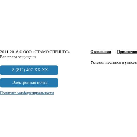
2011-2016 © ООО «СТАМО СПРИНГС»
О компании
Применение
Все права защищены
Условия поставки и упаков
8 (812) 407-XX-XX
Электронная почта
Политика конфиденциальности