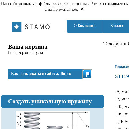
Наш сайт использует файлы cookie. Оставаясь на сайте, вы соглашаетесь
×
с их применением.
О Компании
Каталог
Телефон в 
Ваша корзина
Ваша корзина пуста
Вы з
Главная
Как пользоваться сайтом. Видео
ST159
A, мм.
B, мм.
Создать уникальную пружину
L0 , м
Ln , м
c, Н./