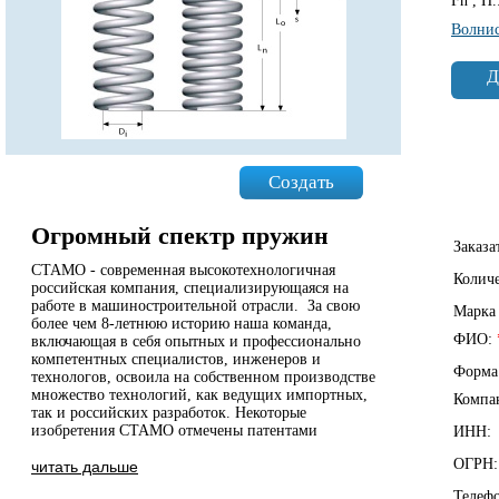
Fn , Н.
Волни
Д
Создать
Огромный спектр пружин
Заказа
СТАМО - современная высокотехнологичная
Колич
российская компания, специализирующаяся на
работе в машиностроительной отрасли. За свою
Марка
более чем 8-летнюю историю наша команда,
ФИО:
включающая в себя опытных и профессионально
компетентных специалистов, инженеров и
Форма
технологов, освоила на собственном производстве
множество технологий, как ведущих импортных,
Компа
так и российских разработок. Некоторые
изобретения СТАМО отмечены патентами
ИНН:
ОГРН:
читать дальше
Телеф