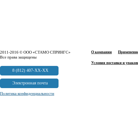
2011-2016 © ООО «СТАМО СПРИНГС»
О компании
Применение
Все права защищены
Условия поставки и упаков
8 (812) 407-XX-XX
Электронная почта
Политика конфиденциальности