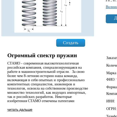
Fn , Н.
Волни
Д
Создать
Огромный спектр пружин
Заказа
СТАМО - современная высокотехнологичная
Колич
российская компания, специализирующаяся на
работе в машиностроительной отрасли. За свою
Марка
более чем 8-летнюю историю наша команда,
ФИО:
включающая в себя опытных и профессионально
компетентных специалистов, инженеров и
Форма
технологов, освоила на собственном производстве
множество технологий, как ведущих импортных,
Компа
так и российских разработок. Некоторые
изобретения СТАМО отмечены патентами
ИНН:
ОГРН:
читать дальше
Телеф