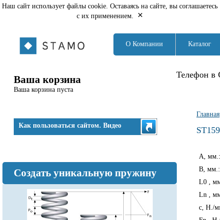
Наш сайт использует файлы cookie. Оставаясь на сайте, вы соглашаетесь
×
с их применением.
О Компании
Каталог
Телефон в 
Ваша корзина
Ваша корзина пуста
Вы з
Главная
Как пользоваться сайтом. Видео
ST159
A, мм.
B, мм.
Создать уникальную пружину
L0 , м
Ln , м
c, Н./