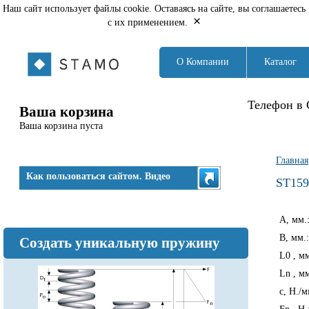
Наш сайт использует файлы cookie. Оставаясь на сайте, вы соглашаетесь
×
с их применением.
О Компании
Каталог
Телефон в 
Ваша корзина
Ваша корзина пуста
Вы з
Главная
Как пользоваться сайтом. Видео
ST159
A, мм.
B, мм.
Создать уникальную пружину
L0 , м
Ln , м
c, Н./