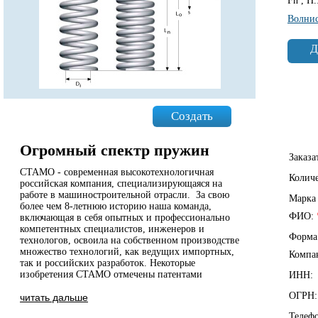
Fn , Н.
Волни
Д
Создать
Огромный спектр пружин
Заказа
СТАМО - современная высокотехнологичная
Колич
российская компания, специализирующаяся на
работе в машиностроительной отрасли. За свою
Марка
более чем 8-летнюю историю наша команда,
ФИО:
включающая в себя опытных и профессионально
компетентных специалистов, инженеров и
Форма
технологов, освоила на собственном производстве
множество технологий, как ведущих импортных,
Компа
так и российских разработок. Некоторые
изобретения СТАМО отмечены патентами
ИНН:
ОГРН:
читать дальше
Телеф