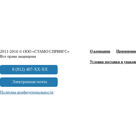
2011-2016 © ООО «СТАМО СПРИНГС»
О компании
Применение
Все права защищены
Условия поставки и упаков
8 (812) 407-XX-XX
Электронная почта
Политика конфиденциальности