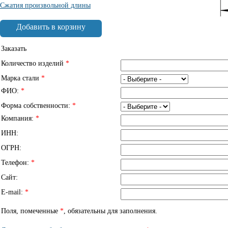
Сжатия произвольной длины
Добавить в корзину
Заказать
Количество изделий
*
Марка стали
*
ФИО:
*
Форма собственности:
*
Компания:
*
ИНН:
ОГРН:
Телефон:
*
Сайт:
E-mail:
*
Поля, помеченные
*
, обязательны для заполнения.