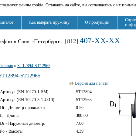
спользует файлы cookie. Оставаясь на сайте, вы соглашаетесь с их приме
Справ
Каталог
Как выбрать пружину
О продукции
инфо
407-XX-XX
[812]
лефон в Санкт-Петербурге:
Вы здесь
Главная
»
ST12894-ST12965
ST12894-ST12965
Версия для печати
Артикул (EN 10270-1-SM) :
ST12894
Артикул (EN 10270-3-1.4310):
ST12965
Dt - Диаметр проволоки:
0.50
L - Длина:
300.00
Di - Наружный диаметр:
7.00
Ро - Высота:
4.39