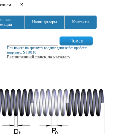
×
нением.
очная
Наши дилеры
Контакты
рмация
Форма поиска
Поиск
При поиске по артикулу вводите данные без пробела:
например, ST10118
Расширенный поиск по каталогу