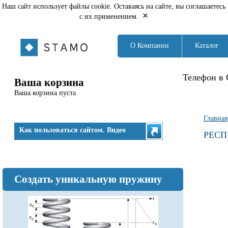
Наш сайт использует файлы cookie. Оставаясь на сайте, вы соглашаетесь
×
с их применением.
О Компании
Каталог
Телефон в 
Ваша корзина
Ваша корзина пуста
Вы з
Главная
Как пользоваться сайтом. Видео
РЕСП
Создать уникальную пружину