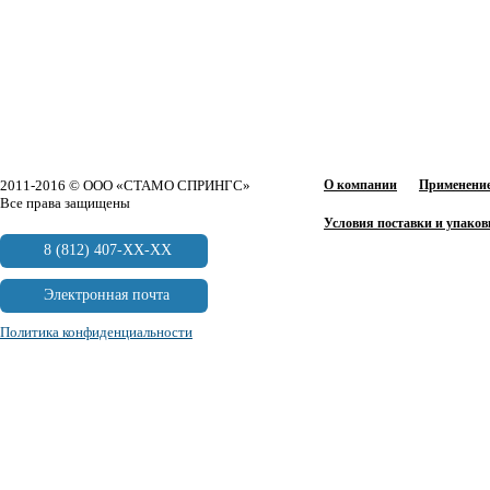
2011-2016 © ООО «СТАМО СПРИНГС»
О компании
Применение
Все права защищены
Условия поставки и упаков
8 (812) 407-XX-XX
Электронная почта
Политика конфиденциальности