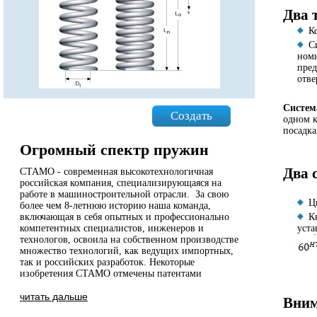
Два 
К
С
номи
пред
отве
Систем
Создать
одном к
посадка
Огромный спектр пружин
Два 
СТАМО - современная высокотехнологичная
российская компания, специализирующаяся на
работе в машиностроительной отрасли. За свою
Ц
более чем 8-летнюю историю наша команда,
включающая в себя опытных и профессионально
К
компетентных специалистов, инженеров и
уста
технологов, освоила на собственном производстве
множество технологий, как ведущих импортных,
так и российских разработок. Некоторые
изобретения СТАМО отмечены патентами
читать дальше
Вним