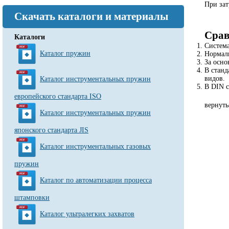
При зат
Скачать каталоги и материалы
Срав
Каталоги
Система
Каталог пружин
Нормаль
За осно
В станд
видов.
Каталог инструментальных пружин
В DIN с
европейского стандарта ISO
вернуть
Каталог инструментальных пружин
японского стандарта JIS
Каталог инструментальных газовых
пружин
Каталог по автоматизации процесса
штамповки
Каталог ультралегких захватов