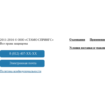
2011-2016 © ООО «СТАМО СПРИНГС»
О компании
Применение
Все права защищены
Условия поставки и упаков
8 (812) 407-XX-XX
Электронная почта
Политика конфиденциальности