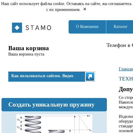
Наш сайт использует файлы cookie. Оставаясь на сайте, вы соглашаетесь
×
с их применением.
О Компании
Каталог
Телефон в 
Ваша корзина
Ваша корзина пуста
Вы з
Главная
Как пользоваться сайтом. Видео
ТЕХН
Допу
Со стор
Накопле
Создать уникальную пружину
междуна
Изделия
оборуд
стандар
основой