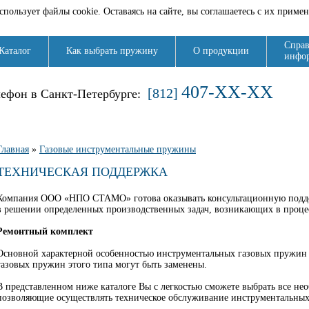
спользует файлы cookie. Оставаясь на сайте, вы соглашаетесь с их приме
Справ
Каталог
Как выбрать пружину
О продукции
инфо
407-XX-XX
[812]
лефон в Санкт-Петербурге:
Вы здесь
Главная
»
Газовые инструментальные пружины
ТЕХНИЧЕСКАЯ ПОДДЕРЖКА
Компания ООО «НПО СТАМО» готова оказывать консультационную поддерж
в решении определенных производственных задач, возникающих в проце
Ремонтный комплект
Основной характерной особенностью инструментальных газовых пружин я
газовых пружин этого типа могут быть заменены.
В представленном ниже каталоге Вы с легкостью сможете выбрать все н
позволяющие осуществлять техническое обслуживание инструментальных