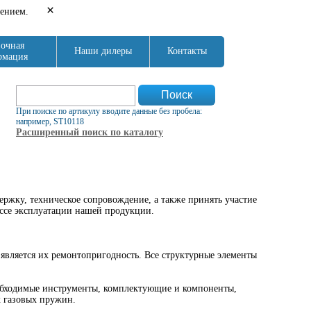
×
нением.
очная
Наши дилеры
Контакты
рмация
Форма поиска
Поиск
При поиске по артикулу вводите данные без пробела:
например, ST10118
Расширенный поиск по каталогу
ку, техническое сопровождение, а также принять участие
ссе эксплуатации нашей продукции.
вляется их ремонтопригодность. Все структурные элементы
еобходимые инструменты, комплектующие и компоненты,
 газовых пружин.