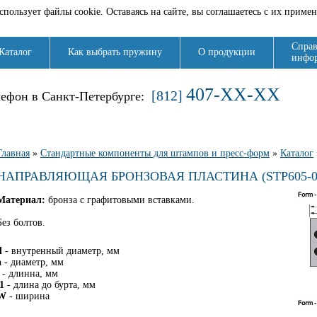
спользует файлы cookie. Оставаясь на сайте, вы соглашаетесь с их приме
Справ
Каталог
Как выбрать пружину
О продукции
инфо
407-XX-XX
[812]
лефон в Санкт-Петербурге:
Вы здесь
Главная
»
Стандартные компоненты для штампов и пресс-форм
»
Каталог
НАПРАВЛЯЮЩАЯ БРОНЗОВАЯ ПЛАСТИНА (STP605-0
Материал:
бронза с графитовыми вставками.
Без болтов.
d
- внутренный диаметр, мм
a
- диаметр, мм
- длинна, мм
l1
- длина до бурта, мм
W
- ширина