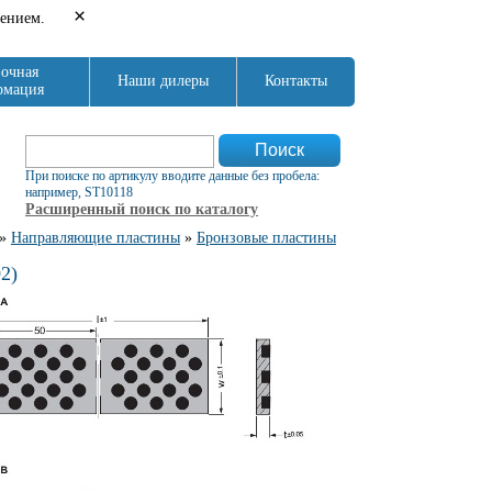
×
нением.
очная
Наши дилеры
Контакты
рмация
Форма поиска
Поиск
При поиске по артикулу вводите данные без пробела:
например, ST10118
Расширенный поиск по каталогу
»
Направляющие пластины
»
Бронзовые пластины
2)