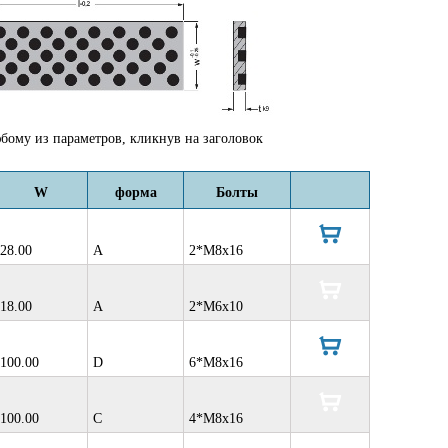
бому из параметров, кликнув на заголовок
W
форма
Болты
28.00
A
2*M8x16
в
корзину
18.00
A
2*M6x10
в
корзину
100.00
D
6*M8x16
в
корзину
100.00
C
4*M8x16
в
корзину