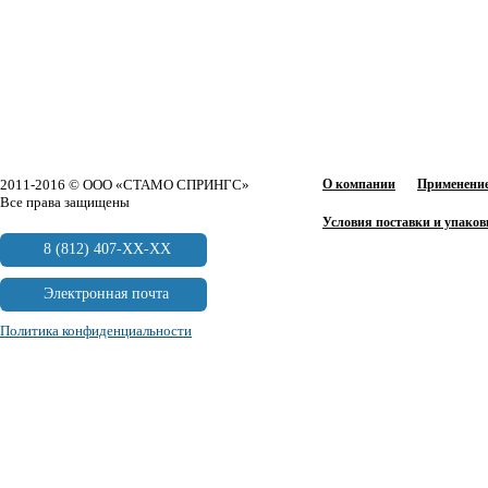
2011-2016 © ООО «СТАМО СПРИНГС»
О компании
Применение
Все права защищены
Условия поставки и упаков
8 (812) 407-XX-XX
Электронная почта
Политика конфиденциальности