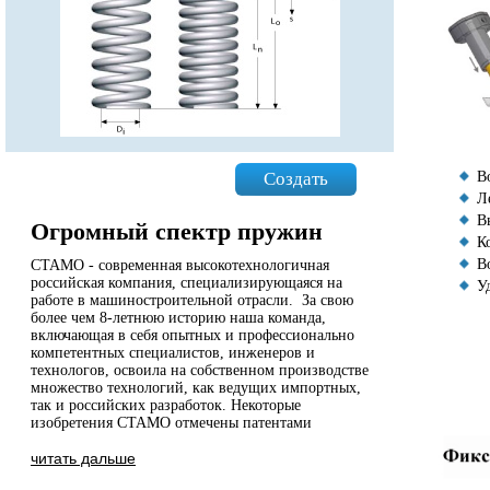
Создать
В
Л
В
Огромный спектр пружин
К
В
СТАМО - современная высокотехнологичная
российская компания, специализирующаяся на
У
работе в машиностроительной отрасли. За свою
более чем 8-летнюю историю наша команда,
включающая в себя опытных и профессионально
компетентных специалистов, инженеров и
технологов, освоила на собственном производстве
множество технологий, как ведущих импортных,
так и российских разработок. Некоторые
изобретения СТАМО отмечены патентами
читать дальше