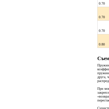
0.70
0.70
0.70
0.80
Стр
Съем
Пружины
коэффиц
пружине
друга, 
распред
При мон
закрепл
«возвра
переста
Существ