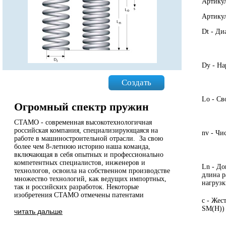
Артику
Артикул
Dt - Ди
Dy - Н
Создать
Lo - Св
Огромный спектр пружин
СТАМО - современная высокотехнологичная
российская компания, специализирующаяся на
nv - Чи
работе в машиностроительной отрасли. За свою
более чем 8-летнюю историю наша команда,
включающая в себя опытных и профессионально
компетентных специалистов, инженеров и
Ln - До
технологов, освоила на собственном производстве
длина 
множество технологий, как ведущих импортных,
нагрузк
так и российских разработок. Некоторые
изобретения СТАМО отмечены патентами
с - Жес
SM(H))
читать дальше