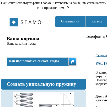
Наш сайт использует файлы cookie. Оставаясь на сайте, вы соглашаетесь
×
с их применением.
О Компании
Каталог
Телефон в 
Ваша корзина
Ваша корзина пуста
Вы з
Главная
Как пользоваться сайтом. Видео
РАСТ
В зави
упругос
Поэтому
Создать уникальную пружину
коррект
Для от
нужные