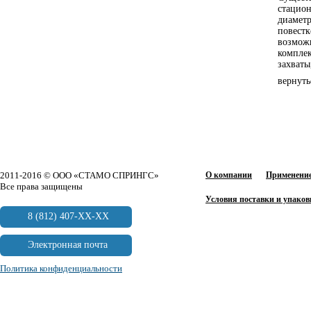
стацион
диаметр
повестк
возможн
комплек
захваты
вернуть
2011-2016 © ООО «СТАМО СПРИНГС»
О компании
Применение
Все права защищены
Условия поставки и упаков
8 (812) 407-XX-XX
Электронная почта
Политика конфиденциальности