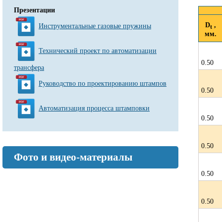
Презентации
D
,
Инструментальные газовые пружины
t
мм.
Технический проект по автоматизации
0.50
трансфера
Руководство по проектированию штампов
0.50
Автоматизация процесса штамповки
0.50
0.50
Фото и видео-материалы
0.50
0.50