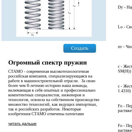
Dy - Н
Lo - Св
nv - Чи
Создать
Огромный спектр пружин
с - Жес
SM(H))
СТАМО - современная высокотехнологичная
российская компания, специализирующаяся на
работе в машиностроительной отрасли. За свою
более чем 8-летнюю историю наша команда,
с - Жес
включающая в себя опытных и профессионально
1.4310)
компетентных специалистов, инженеров и
технологов, освоила на собственном производстве
множество технологий, как ведущих импортных,
Fо - Пе
так и российских разработок. Некоторые
растяж
изобретения СТАМО отмечены патентами
читать дальше
Fо - Пе
растяже