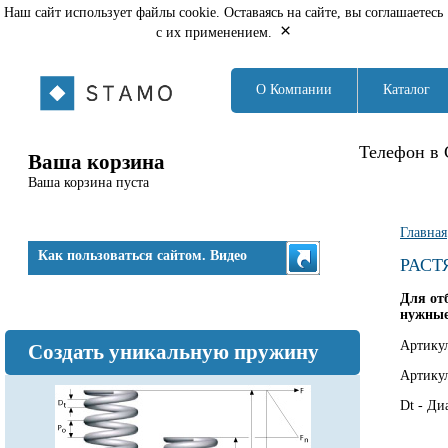
Наш сайт использует файлы cookie. Оставаясь на сайте, вы соглашаетесь
×
с их применением.
О Компании
Каталог
Телефон в 
Ваша корзина
Ваша корзина пуста
Вы з
Главная
Как пользоваться сайтом. Видео
РАСТ
Для от
нужные
Артику
Создать уникальную пружину
Артикул
Dt - Ди